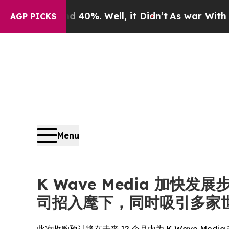
nd 40%. Well, it Didn’t
As war With Iran Drove 
AGP PICKS
Menu
K Wave Media 加
司招入麾下，同时吸引多家