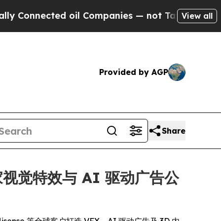
cted oil Companies — not Taxpayers — the Chance
View all
Provided by AGP
Share
家视觉特效与 AI 驱动广告公