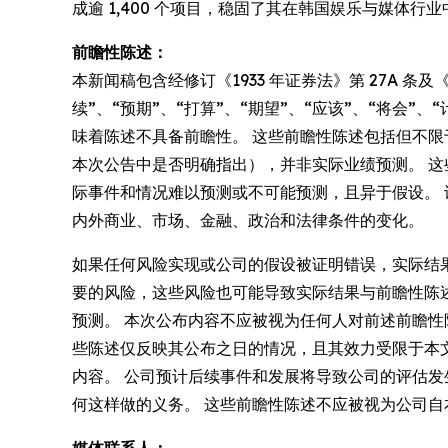
成逾 1,400 个项目，稳固了其在韩国娱乐与媒体
前瞻性陈述：
本新闻稿包含经修订《1933 年证券法》第 27A 条及
续”、“预期”、“打算”、“期望”、“应该”、“将会
味着陈述不具备前瞻性。 这些前瞻性陈述包括但不
本次公告中是否明确指出），并非实际业绩预测。 
际事件和情况难以预测或不可能预测，且异于假设。
内外商业、市场、金融、政治和法律条件的变化。
如果任何风险实现或公司的假设被证明错误，实际结
要的风险，这些风险也可能导致实际结果与前瞻性陈
预测。 本次公布内容不应被视为任何人对前述前瞻
些陈述仅反映其公布之日的情况，且其效力受限于本文警示声明及
内容。 公司预计后续事件和发展将导致公司的评估
何这样做的义务。 这些前瞻性陈述不应被视为公司自