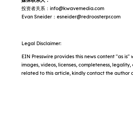
媒体联系人：
投资者关系：info@kwavemedia.com
Evan Sneider：esneider@redroosterpr.com
Legal Disclaimer:
EIN Presswire provides this news content "as is" 
images, videos, licenses, completeness, legality, o
related to this article, kindly contact the author