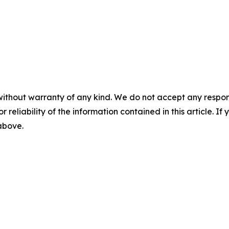
without warranty of any kind. We do not accept any responsib
r reliability of the information contained in this article. I
 above.