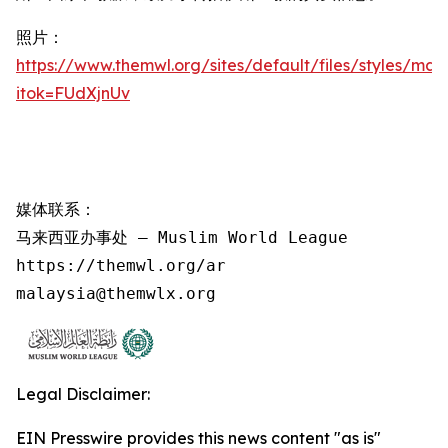
照片：
https://www.themwl.org/sites/default/files/styles/m
itok=FUdXjnUv
媒体联系：

马来西亚办事处 – Muslim World League

https://themwl.org/ar

malaysia@themwlx.org
Legal Disclaimer:
EIN Presswire provides this news content "as is"