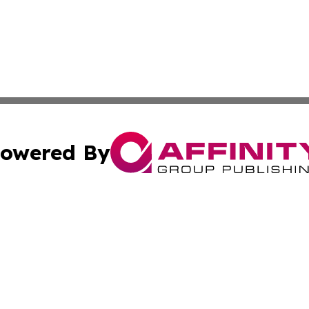
owered By
ubmit Press Release
Terms & Conditions
Copyright/DMCA
nc. dba Affinity Group Publishing & Lifestyle Voices Gren
Cookie Settings / Your Privacy Choices