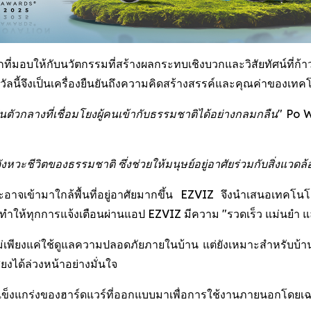
่มอบให้กับนวัตกรรมที่สร้างผลกระทบเชิงบวกและวิสัยทัศน์ที่ก้าวไ
นี้จึงเป็นเครื่องยืนยันถึงความคิดสร้างสรรค์และคุณค่าของเทคโน
ัวกลางที่เชื่อมโยงผู้คนเข้ากับธรรมชาติได้อย่างกลมกลืน"
Po W
ะชีวิตของธรรมชาติ ซึ่งช่วยให้มนุษย์อยู่อาศัยร่วมกับสิ่งแวดล้อ
ละอาจเข้ามาใกล้พื้นที่อยู่อาศัยมากขึ้น EZVIZ จึงนำเสนอเทคโน
ให้ทุกการแจ้งเตือนผ่านแอป EZVIZ มีความ "รวดเร็ว แม่นยำ และช
่เพียงแค่ใช้ดูแลความปลอดภัยภายในบ้าน แต่ยังเหมาะสำหรับบ้านสวน 
งได้ล่วงหน้าอย่างมั่นใจ
มแข็งแกร่งของฮาร์ดแวร์ที่ออกแบบมาเพื่อการใช้งานภายนอกโดยเ